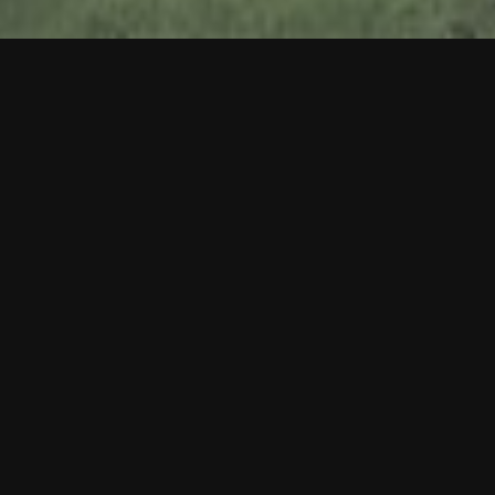
RALENTIR POUR RACONTER
Nous ne sommes pas partis pour accumuler des kilomètres.
Nous sommes partis parce qu’un rêve d’enfant portait un
nom : Népal. Parce que les montagnes occupaient déjà une
place immense dans notre imaginaire. Parce qu’il fallait un
horizon suffisamment lointain pour justifier le temps de
l’atteindre.